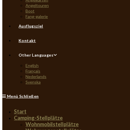
Angeltouren
Boot
Fang-galerie
Ausflugsziel
Kontakt
Other Languages
English
Français
Nederlands
Svenska
Menü
Schließen
Start
Camping-Stellplätze
Wohnmobilstellplätze