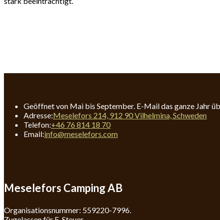
stark beeinträchtigt.
Kontakt
Geöffnet von Mai bis September. E-Mail das ganze Jahr über
Adresse:
Meselefors 214, 912 90 Vilhelmina, Schweden
Opens
Telefon:
+46 76 814 18 70
in
Opens
Email:
info@meselefors.com
your
in
application
your
Das Unternehmen
application
Meselefors Camping AB
Organisationsnummer: 559220-7996.
Zugelassen für F-Steuer.