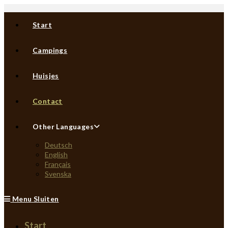
Ga
naar
Start
inhoud
Campings
Huisjes
Contact
Other Languages
Deutsch
English
Français
Svenska
Menu
Sluiten
Start