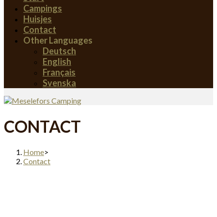
Campings
Huisjes
Contact
Other Languages
Deutsch
English
Français
Svenska
CONTACT
Home
>
Contact