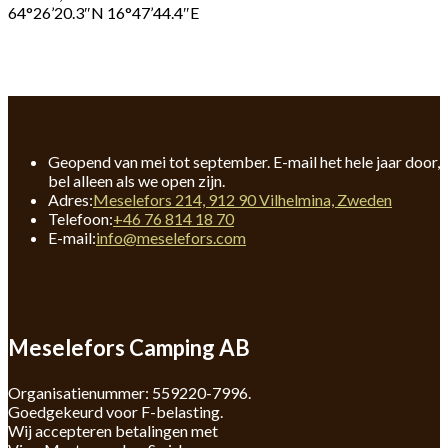
64°26’20.3″N 16°47’44.4″E
Contact
Geopend van mei tot september. E-mail het hele jaar door,
bel alleen als we open zijn.
Adres:
Meselefors 214, 912 90 Vilhelmina, Zweden
Opent
Telefoon:
+46 76 814 18 70
in
Opent
E-mail:
info@meselefors.com
je
in
toepassing
je
Het bedrijf
toepassing
Meselefors Camping AB
Organisatienummer: 559220-7996.
Goedgekeurd voor F-belasting.
Wij accepteren betalingen met