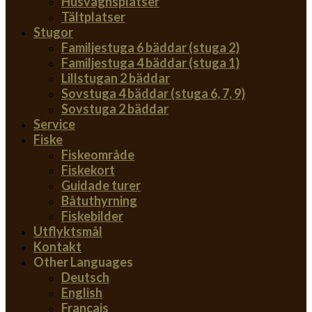
Husvagnsplatser
Tältplatser
Stugor
Familjestuga 6 bäddar (stuga 2)
Familjestuga 4 bäddar (stuga 1)
Lillstugan 2 bäddar
Sovstuga 4 bäddar (stuga 6, 7, 9)
Sovstuga 2 bäddar
Service
Fiske
Fiskeområde
Fiskekort
Guidade turer
Båtuthyrning
Fiskebilder
Utflyktsmål
Kontakt
Other Languages
Deutsch
English
Français