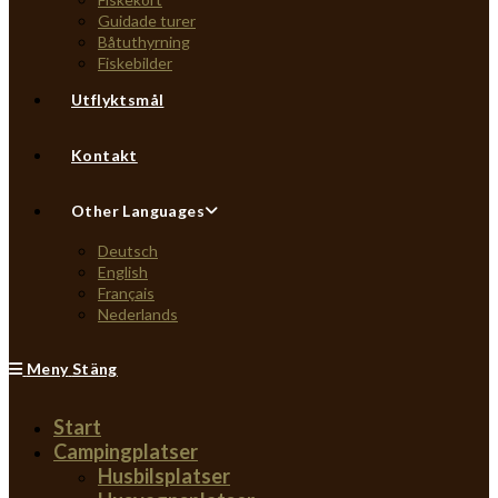
Guidade turer
Båtuthyrning
Fiskebilder
Utflyktsmål
Kontakt
Other Languages
Deutsch
English
Français
Nederlands
Meny
Stäng
Start
Campingplatser
Husbilsplatser