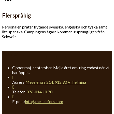
Flerspråkig
Personalen pratar flytande svenska, engelska och tyska samt
lite spanska. Campingens ägare kommer ursprungligen från
Schweiz.
Kontakt
Öppet maj–september. Mejla året om, ring endast när vi
har öppet.
Adress:
Meselefors 214, 912 90 Vilhelmina
Opens
Telefon:
076-814 18 70
in
your
Opens
E-post:
info@meselefors.com
application
in
your