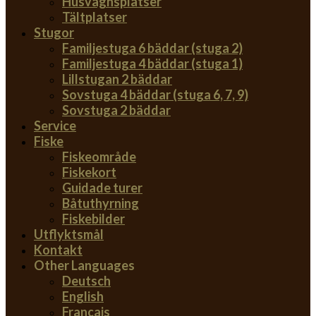
Husvagnsplatser
Tältplatser
Stugor
Familjestuga 6 bäddar (stuga 2)
Familjestuga 4 bäddar (stuga 1)
Lillstugan 2 bäddar
Sovstuga 4 bäddar (stuga 6, 7, 9)
Sovstuga 2 bäddar
Service
Fiske
Fiskeområde
Fiskekort
Guidade turer
Båtuthyrning
Fiskebilder
Utflyktsmål
Kontakt
Other Languages
Deutsch
English
Français