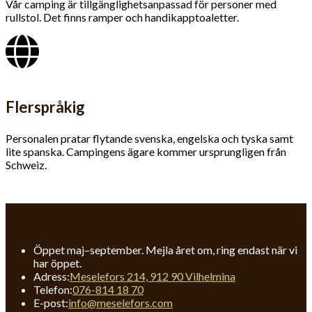
Vår camping är tillgäng­lighets­anpassad för personer med
rullstol. Det finns ramper och handikapptoaletter.
Flerspråkig
Personalen pratar flytande svenska, engelska och tyska samt
lite spanska. Campingens ägare kommer ursprungligen från
Schweiz.
Kontakt
Öppet maj–september. Mejla året om, ring endast när vi
har öppet.
Adress:
Meselefors 214, 912 90 Vilhelmina
Opens
Telefon:
076-814 18 70
in
Opens
E-post:
info@meselefors.com