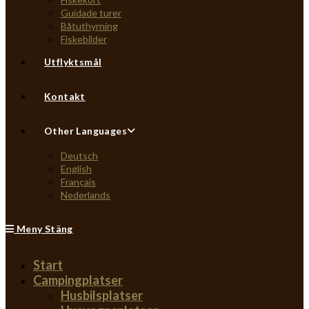
Guidade turer
Båtuthyrning
Fiskebilder
Utflyktsmål
Kontakt
Other Languages
Deutsch
English
Français
Nederlands
Meny
Stäng
Start
Campingplatser
Husbilsplatser