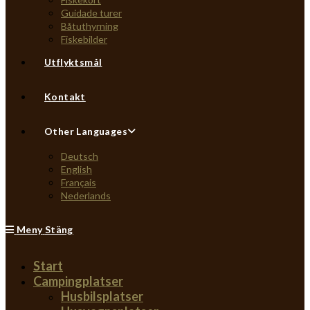
Guidade turer
Båtuthyrning
Fiskebilder
Utflyktsmål
Kontakt
Other Languages
Deutsch
English
Français
Nederlands
Meny
Stäng
Start
Campingplatser
Husbilsplatser