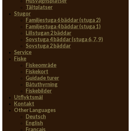
Husvagnsplatser
Tältplatser
Stugor
Familjestuga 6 bäddar (stuga 2)
Familjestuga 4 bäddar (stuga 1)
Lillstugan 2 bäddar
Sovstuga 4 bäddar (stuga 6, 7, 9)
Sovstuga 2 bäddar
Service
Fiske
Fiskeområde
Fiskekort
Guidade turer
Båtuthyrning
Fiskebilder
Utflyktsmål
Kontakt
Other Languages
Deutsch
English
Français