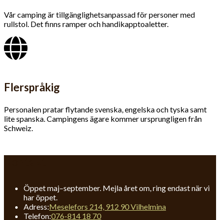
Vår camping är tillgäng­lighets­anpassad för personer med
rullstol. Det finns ramper och handikapptoaletter.
Flerspråkig
Personalen pratar flytande svenska, engelska och tyska samt
lite spanska. Campingens ägare kommer ursprungligen från
Schweiz.
Kontakt
Öppet maj–september. Mejla året om, ring endast när vi
har öppet.
Adress:
Meselefors 214, 912 90 Vilhelmina
Opens
Telefon:
076-814 18 70