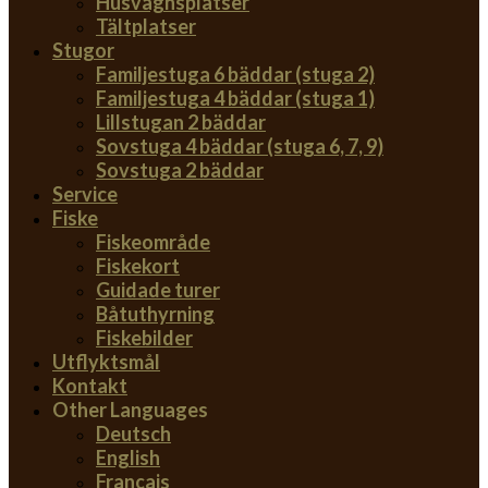
Husvagnsplatser
Tältplatser
Stugor
Familjestuga 6 bäddar (stuga 2)
Familjestuga 4 bäddar (stuga 1)
Lillstugan 2 bäddar
Sovstuga 4 bäddar (stuga 6, 7, 9)
Sovstuga 2 bäddar
Service
Fiske
Fiskeområde
Fiskekort
Guidade turer
Båtuthyrning
Fiskebilder
Utflyktsmål
Kontakt
Other Languages
Deutsch
English
Français