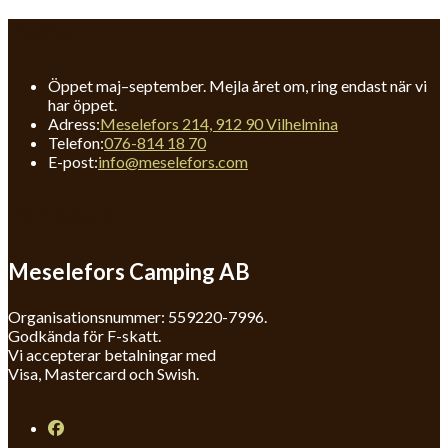
Kontakt
Öppet maj–september. Mejla året om, ring endast när vi
har öppet.
Adress:
Meselefors 214, 912 90 Vilhelmina
Opens
Telefon:
076-814 18 70
in
Opens
E-post:
info@meselefors.com
your
in
application
your
Företaget
application
Meselefors Camping AB
Organisationsnummer: 559220-7996.
Godkända för F-skatt.
Vi accepterar betalningar med
Visa, Mastercard och Swish.
Opens
in