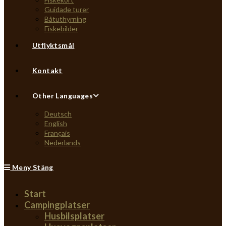
Guidade turer
Båtuthyrning
Fiskebilder
Utflyktsmål
Kontakt
Other Languages
Deutsch
English
Français
Nederlands
Meny
Stäng
Start
Campingplatser
Husbilsplatser