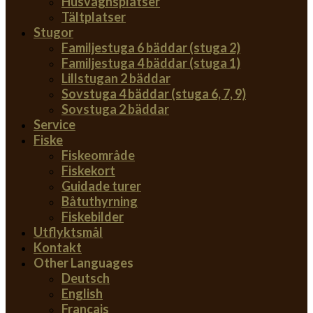
Husvagnsplatser
Tältplatser
Stugor
Familjestuga 6 bäddar (stuga 2)
Familjestuga 4 bäddar (stuga 1)
Lillstugan 2 bäddar
Sovstuga 4 bäddar (stuga 6, 7, 9)
Sovstuga 2 bäddar
Service
Fiske
Fiskeområde
Fiskekort
Guidade turer
Båtuthyrning
Fiskebilder
Utflyktsmål
Kontakt
Other Languages
Deutsch
English
Français