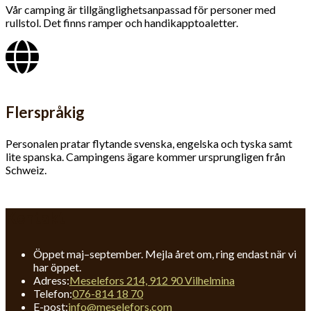
Vår camping är tillgäng­lighets­anpassad för personer med
rullstol. Det finns ramper och handikapptoaletter.
Flerspråkig
Personalen pratar flytande svenska, engelska och tyska samt
lite spanska. Campingens ägare kommer ursprungligen från
Schweiz.
Kontakt
Öppet maj–september. Mejla året om, ring endast när vi
har öppet.
Adress:
Meselefors 214, 912 90 Vilhelmina
Opens
Telefon:
076-814 18 70
in
Opens
E-post:
info@meselefors.com