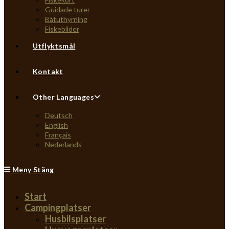
Guidade turer
Båtuthyrning
Fiskebilder
Utflyktsmål
Kontakt
Other Languages
Deutsch
English
Français
Nederlands
Meny
Stäng
Start
Campingplatser
Husbilsplatser