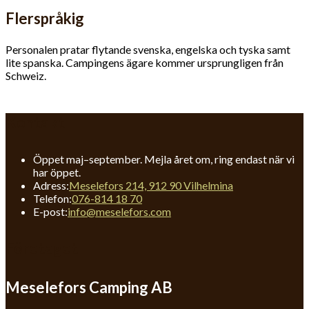
Flerspråkig
Personalen pratar flytande svenska, engelska och tyska samt
lite spanska. Campingens ägare kommer ursprungligen från
Schweiz.
Kontakt
Öppet maj–september. Mejla året om, ring endast när vi
har öppet.
Adress:
Meselefors 214, 912 90 Vilhelmina
Opens
Telefon:
076-814 18 70
in
Opens
E-post:
info@meselefors.com
your
in
application
your
Företaget
application
Meselefors Camping AB