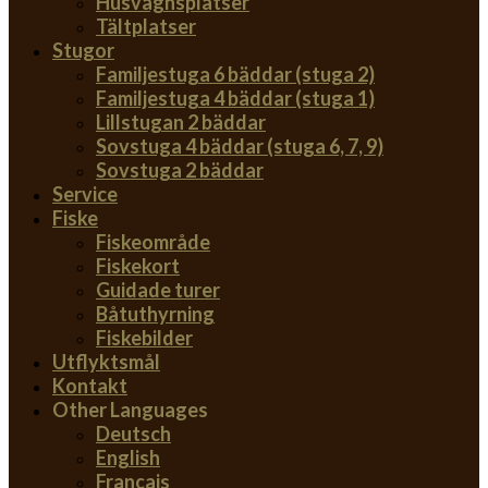
Husvagnsplatser
Tältplatser
Stugor
Familjestuga 6 bäddar (stuga 2)
Familjestuga 4 bäddar (stuga 1)
Lillstugan 2 bäddar
Sovstuga 4 bäddar (stuga 6, 7, 9)
Sovstuga 2 bäddar
Service
Fiske
Fiskeområde
Fiskekort
Guidade turer
Båtuthyrning
Fiskebilder
Utflyktsmål
Kontakt
Other Languages
Deutsch
English
Français