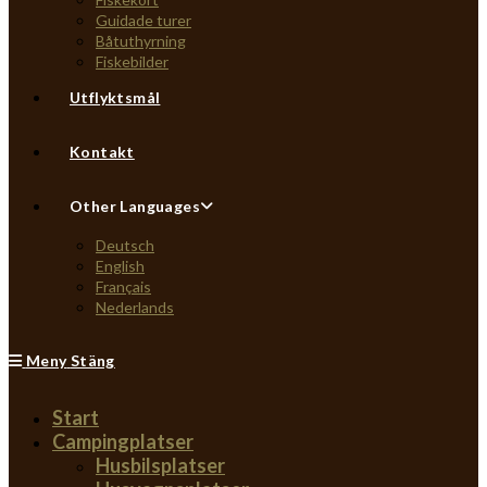
Guidade turer
Båtuthyrning
Fiskebilder
Utflyktsmål
Kontakt
Other Languages
Deutsch
English
Français
Nederlands
Meny
Stäng
Start
Campingplatser
Husbilsplatser